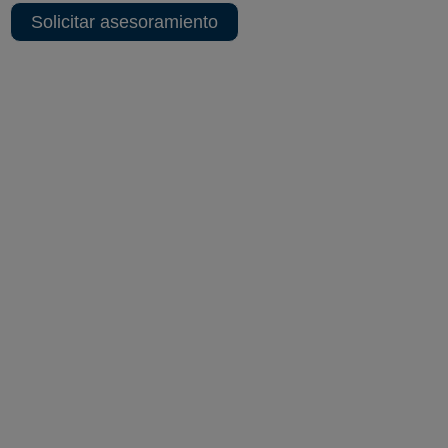
Solicitar asesoramiento
Sedes centrales y delegaciones
MADRID SEDE CORPORATIVA
ALBACETE SEDE TÉCNICA
MADRID TERRITORIAL
MADRID
MADRID CENTRO
MADRID NORTE
GALICIA TERRITORIAL
A CORUÑA
PONTEVEDRA
OURENSE