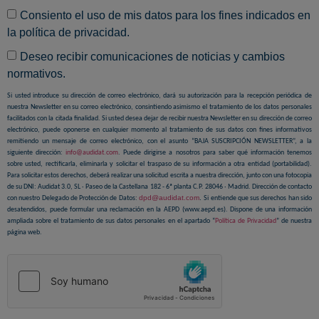
Consiento el uso de mis datos para los fines indicados en
la
política de privacidad
.
Deseo recibir comunicaciones de noticias y cambios
normativos.
Si usted introduce su dirección de correo electrónico, dará su autorización para la recepción periódica de
nuestra Newsletter en su correo electrónico, consintiendo asimismo el tratamiento de los datos personales
facilitados con la citada finalidad. Si usted desea dejar de recibir nuestra Newsletter en su dirección de correo
electrónico, puede oponerse en cualquier momento al tratamiento de sus datos con fines informativos
remitiendo un mensaje de correo electrónico, con el asunto “BAJA SUSCRIPCIÓN NEWSLETTER”, a la
siguiente dirección:
info@audidat.com
. Puede dirigirse a nosotros para saber qué información tenemos
sobre usted, rectificarla, eliminarla y solicitar el traspaso de su información a otra entidad (portabilidad).
Para solicitar estos derechos, deberá realizar una solicitud escrita a nuestra dirección, junto con una fotocopia
de su DNI: Audidat 3.0, SL · Paseo de la Castellana 182 - 6ª planta C.P. 28046 · Madrid. Dirección de contacto
dpd@audidat.com
.
con nuestro Delegado de Protección de Datos:
Si entiende que sus derechos han sido
desatendidos, puede formular una reclamación en la AEPD (www.aepd.es). Dispone de una información
ampliada sobre el tratamiento de sus datos personales en el apartado “
Política de Privacidad
” de nuestra
página web.