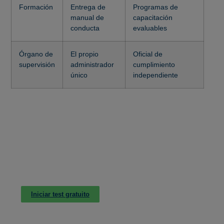
Formación
Entrega de
Programas de
manual de
capacitación
conducta
evaluables
Órgano de
El propio
Oficial de
supervisión
administrador
cumplimiento
único
independiente
Descubre si tu organización está en riesgo de
sanción de manera gratuita
TEST DE AUTOEVALUACIÓN DE
CUMPLIMIENTO DE PROTECCIÓN DE
DATOS 2026
Iniciar test gratuito