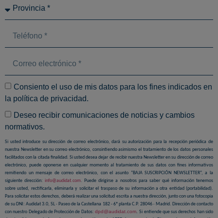
Consiento el uso de mis datos para los fines indicados en
la
política de privacidad
.
Deseo recibir comunicaciones de noticias y cambios
normativos.
Si usted introduce su dirección de correo electrónico, dará su autorización para la recepción periódica de
nuestra Newsletter en su correo electrónico, consintiendo asimismo el tratamiento de los datos personales
facilitados con la citada finalidad. Si usted desea dejar de recibir nuestra Newsletter en su dirección de correo
electrónico, puede oponerse en cualquier momento al tratamiento de sus datos con fines informativos
remitiendo un mensaje de correo electrónico, con el asunto “BAJA SUSCRIPCIÓN NEWSLETTER”, a la
siguiente dirección:
info@audidat.com
. Puede dirigirse a nosotros para saber qué información tenemos
sobre usted, rectificarla, eliminarla y solicitar el traspaso de su información a otra entidad (portabilidad).
Para solicitar estos derechos, deberá realizar una solicitud escrita a nuestra dirección, junto con una fotocopia
de su DNI: Audidat 3.0, SL · Paseo de la Castellana 182 - 6ª planta C.P. 28046 · Madrid. Dirección de contacto
dpd@audidat.com
.
con nuestro Delegado de Protección de Datos:
Si entiende que sus derechos han sido