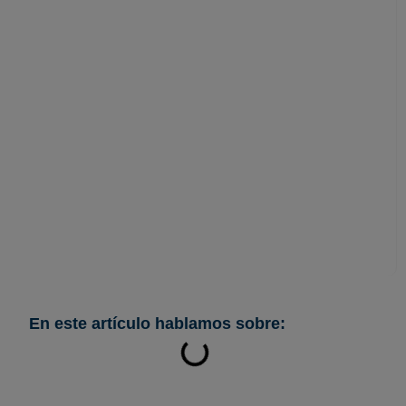
Ni email ni SMS: los
estafadores ahora
utilizan cartas físicas
para robarte dinero
En este artículo hablamos sobre: