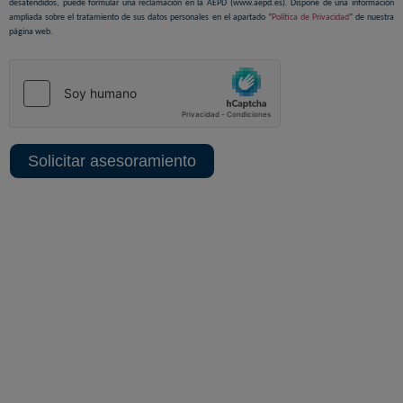
desatendidos, puede formular una reclamación en la AEPD (www.aepd.es). Dispone de una información
ampliada sobre el tratamiento de sus datos personales en el apartado “
Política de Privacidad
” de nuestra
página web.
Solicitar asesoramiento
Sedes centrales y delegaciones
MADRID SEDE CORPORATIVA
ALBACETE SEDE TÉCNICA
MADRID TERRITORIAL