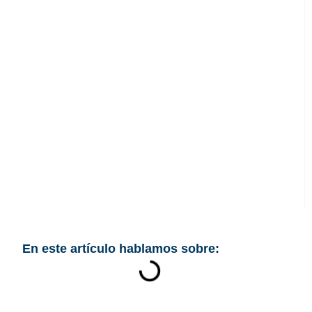
Cómo aplicar el ENS
en fintechs con
servicios a la
Administración
En este artículo hablamos sobre: