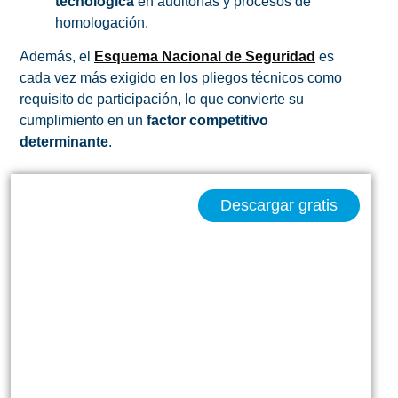
tecnológica
en auditorías y procesos de
homologación.
Además, el
Esquema Nacional de Seguridad
es
cada vez más exigido en los pliegos técnicos como
requisito de participación, lo que convierte su
cumplimiento en un
factor competitivo
determinante
.
CONSIGUE LA GUÍA
Descargar gratis
ESENCIAL PARA
DIRECTIVOS
PREVENCIÓN
DE
RIESGOS
LEGALES Y
PENALES