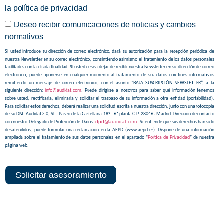
la
política de privacidad
.
Deseo recibir comunicaciones de noticias y cambios
normativos.
Si usted introduce su dirección de correo electrónico, dará su autorización para la recepción periódica de
nuestra Newsletter en su correo electrónico, consintiendo asimismo el tratamiento de los datos personales
facilitados con la citada finalidad. Si usted desea dejar de recibir nuestra Newsletter en su dirección de correo
electrónico, puede oponerse en cualquier momento al tratamiento de sus datos con fines informativos
remitiendo un mensaje de correo electrónico, con el asunto “BAJA SUSCRIPCIÓN NEWSLETTER”, a la
siguiente dirección:
info@audidat.com
. Puede dirigirse a nosotros para saber qué información tenemos
sobre usted, rectificarla, eliminarla y solicitar el traspaso de su información a otra entidad (portabilidad).
Para solicitar estos derechos, deberá realizar una solicitud escrita a nuestra dirección, junto con una fotocopia
de su DNI: Audidat 3.0, SL · Paseo de la Castellana 182 - 6ª planta C.P. 28046 · Madrid. Dirección de contacto
dpd@audidat.com
.
con nuestro Delegado de Protección de Datos:
Si entiende que sus derechos han sido
desatendidos, puede formular una reclamación en la AEPD (www.aepd.es). Dispone de una información
ampliada sobre el tratamiento de sus datos personales en el apartado “
Política de Privacidad
” de nuestra
página web.
Solicitar asesoramiento