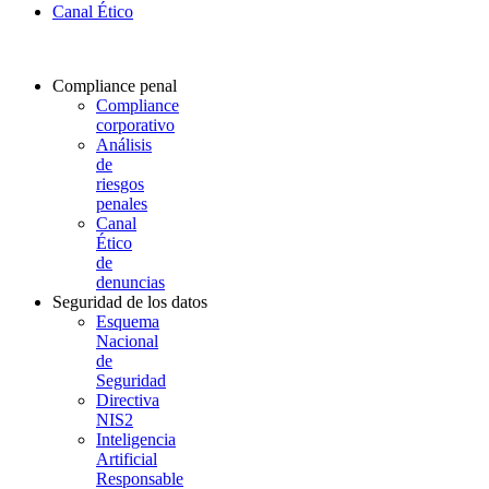
Canal Ético
Compliance penal
Compliance
corporativo
Análisis
de
riesgos
penales
Canal
Ético
de
denuncias
Seguridad de los datos
Esquema
Nacional
de
Seguridad
Directiva
NIS2
Inteligencia
Artificial
Responsable