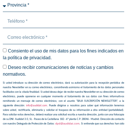
Consiento el uso de mis datos para los fines indicados en
la
política de privacidad
.
Deseo recibir comunicaciones de noticias y cambios
normativos.
Si usted introduce su dirección de correo electrónico, dará su autorización para la recepción periódica de
nuestra Newsletter en su correo electrónico, consintiendo asimismo el tratamiento de los datos personales
facilitados con la citada finalidad. Si usted desea dejar de recibir nuestra Newsletter en su dirección de correo
electrónico, puede oponerse en cualquier momento al tratamiento de sus datos con fines informativos
remitiendo un mensaje de correo electrónico, con el asunto “BAJA SUSCRIPCIÓN NEWSLETTER”, a la
siguiente dirección:
info@audidat.com
. Puede dirigirse a nosotros para saber qué información tenemos
sobre usted, rectificarla, eliminarla y solicitar el traspaso de su información a otra entidad (portabilidad).
Para solicitar estos derechos, deberá realizar una solicitud escrita a nuestra dirección, junto con una fotocopia
de su DNI: Audidat 3.0, SL · Paseo de la Castellana 182 - 6ª planta C.P. 28046 · Madrid. Dirección de contacto
dpd@audidat.com
.
con nuestro Delegado de Protección de Datos:
Si entiende que sus derechos han sido