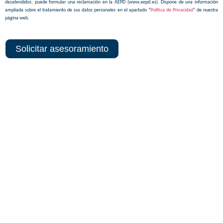
desatendidos, puede formular una reclamación en la AEPD (www.aepd.es). Dispone de una información
ampliada sobre el tratamiento de sus datos personales en el apartado “
Política de Privacidad
” de nuestra
página web.
Solicitar asesoramiento
Sedes centrales y delegaciones
MADRID SEDE CORPORATIVA
ALBACETE SEDE TÉCNICA
MADRID TERRITORIAL
MADRID
MADRID CENTRO
MADRID NORTE
GALICIA TERRITORIAL