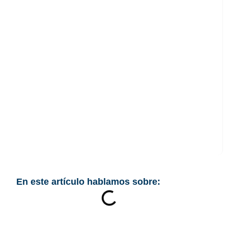
La AEPD lanza una
nueva versión de su
herramienta
Gestiona RGPD
En este artículo hablamos sobre: