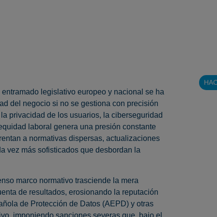
¡DES
CUMP
AU
DE
NO
HAC
 entramado legislativo europeo y nacional se ha
dad del negocio si no se gestiona con precisión
la privacidad de los usuarios, la ciberseguridad
 equidad laboral genera una presión constante
frentan a normativas dispersas, actualizaciones
ada vez más sofisticados que desbordan la
denso marco normativo trasciende la mera
uenta de resultados, erosionando la reputación
pañola de Protección de Datos (AEPD) y otras
tivo, imponiendo sanciones severas que, bajo el