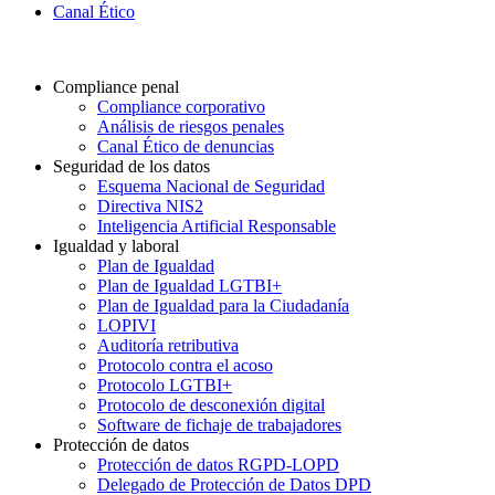
Canal Ético
Compliance penal
Compliance corporativo
Análisis de riesgos penales
Canal Ético de denuncias
Seguridad de los datos
Esquema Nacional de Seguridad
Directiva NIS2
Inteligencia Artificial Responsable
Igualdad y laboral
Plan de Igualdad
Plan de Igualdad LGTBI+
Plan de Igualdad para la Ciudadanía
LOPIVI
Auditoría retributiva
Protocolo contra el acoso
Protocolo LGTBI+
Protocolo de desconexión digital
Software de fichaje de trabajadores
Protección de datos
Protección de datos RGPD-LOPD
Delegado de Protección de Datos DPD