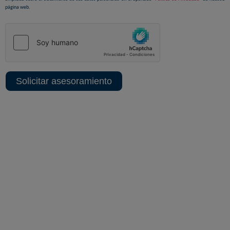
página web.
Solicitar asesoramiento
Sedes centrales y delegaciones
MADRID SEDE CORPORATIVA
ALBACETE SEDE TÉCNICA
MADRID TERRITORIAL
MADRID