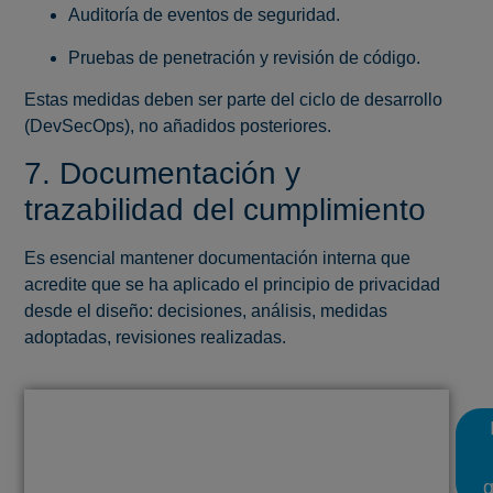
Auditoría de eventos de seguridad.
Pruebas de penetración y revisión de código.
Estas medidas deben ser parte del ciclo de desarrollo
(DevSecOps), no añadidos posteriores.
7. Documentación y
trazabilidad del cumplimiento
Es esencial mantener documentación interna que
acredite que se ha aplicado el principio de privacidad
desde el diseño: decisiones, análisis, medidas
adoptadas, revisiones realizadas.
Descubre si tu organización está en riesgo de sanción
de manera gratuita
TEST DE AUTOEVALUACIÓN
g