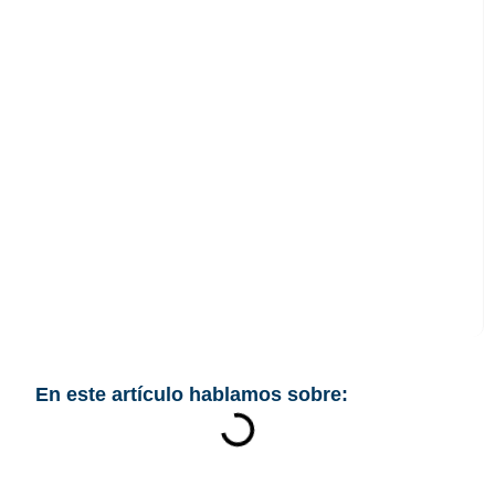
¿Está tu
constructora
obligada a cumplir el
ENS?
En este artículo hablamos sobre: