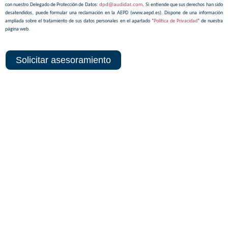
dpd@audidat.com
.
con nuestro Delegado de Protección de Datos:
Si entiende que sus derechos han sido
desatendidos, puede formular una reclamación en la AEPD (www.aepd.es). Dispone de una información
ampliada sobre el tratamiento de sus datos personales en el apartado “
Política de Privacidad
” de nuestra
página web.
Solicitar asesoramiento
Sedes centrales y delegaciones
MADRID SEDE CORPORATIVA
ALBACETE SEDE TÉCNICA
MADRID TERRITORIAL
MADRID
MADRID CENTRO
MADRID NORTE