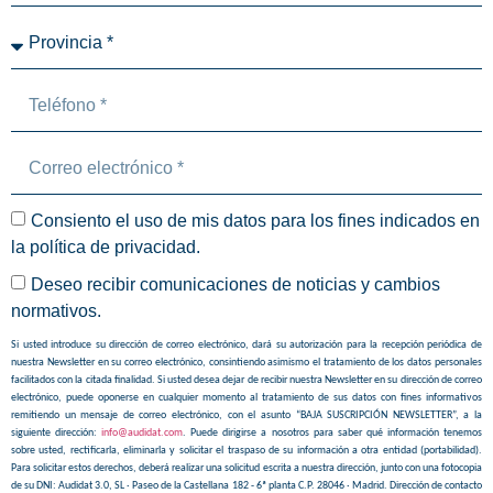
Consiento el uso de mis datos para los fines indicados en
la
política de privacidad
.
Deseo recibir comunicaciones de noticias y cambios
normativos.
Si usted introduce su dirección de correo electrónico, dará su autorización para la recepción periódica de
nuestra Newsletter en su correo electrónico, consintiendo asimismo el tratamiento de los datos personales
facilitados con la citada finalidad. Si usted desea dejar de recibir nuestra Newsletter en su dirección de correo
electrónico, puede oponerse en cualquier momento al tratamiento de sus datos con fines informativos
remitiendo un mensaje de correo electrónico, con el asunto “BAJA SUSCRIPCIÓN NEWSLETTER”, a la
siguiente dirección:
info@audidat.com
. Puede dirigirse a nosotros para saber qué información tenemos
sobre usted, rectificarla, eliminarla y solicitar el traspaso de su información a otra entidad (portabilidad).
Para solicitar estos derechos, deberá realizar una solicitud escrita a nuestra dirección, junto con una fotocopia
de su DNI: Audidat 3.0, SL · Paseo de la Castellana 182 - 6ª planta C.P. 28046 · Madrid. Dirección de contacto