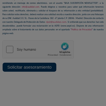
remitiendo un mensaje de correo electrónico, con el asunto “BAJA SUSCRIPCIÓN NEWSLETTER”, a la
siguiente dirección:
info@audidat.com
. Puede dirigirse a nosotros para saber qué información tenemos
sobre usted, rectificarla, eliminarla y solicitar el traspaso de su información a otra entidad (portabilidad).
Para solicitar estos derechos, deberá realizar una solicitud escrita a nuestra dirección, junto con una fotocopia
de su DNI: Audidat 3.0, SL · Paseo de la Castellana 182 - 6ª planta C.P. 28046 · Madrid. Dirección de contacto
dpd@audidat.com
.
con nuestro Delegado de Protección de Datos:
Si entiende que sus derechos han sido
desatendidos, puede formular una reclamación en la AEPD (www.aepd.es). Dispone de una información
ampliada sobre el tratamiento de sus datos personales en el apartado “
Política de Privacidad
” de nuestra
página web.
Solicitar asesoramiento
Sedes centrales y delegaciones