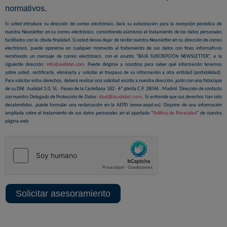
normativos.
Si usted introduce su dirección de correo electrónico, dará su autorización para la recepción periódica de
nuestra Newsletter en su correo electrónico, consintiendo asimismo el tratamiento de los datos personales
facilitados con la citada finalidad. Si usted desea dejar de recibir nuestra Newsletter en su dirección de correo
electrónico, puede oponerse en cualquier momento al tratamiento de sus datos con fines informativos
remitiendo un mensaje de correo electrónico, con el asunto “BAJA SUSCRIPCIÓN NEWSLETTER”, a la
siguiente dirección:
info@audidat.com
. Puede dirigirse a nosotros para saber qué información tenemos
sobre usted, rectificarla, eliminarla y solicitar el traspaso de su información a otra entidad (portabilidad).
Para solicitar estos derechos, deberá realizar una solicitud escrita a nuestra dirección, junto con una fotocopia
de su DNI: Audidat 3.0, SL · Paseo de la Castellana 182 - 6ª planta C.P. 28046 · Madrid. Dirección de contacto
dpd@audidat.com
.
con nuestro Delegado de Protección de Datos:
Si entiende que sus derechos han sido
desatendidos, puede formular una reclamación en la AEPD (www.aepd.es). Dispone de una información
ampliada sobre el tratamiento de sus datos personales en el apartado “
Política de Privacidad
” de nuestra
página web.
Solicitar asesoramiento