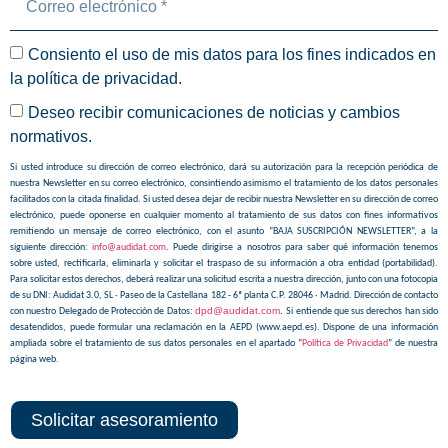
Consiento el uso de mis datos para los fines indicados en
la
política de privacidad
.
Deseo recibir comunicaciones de noticias y cambios
normativos.
Si usted introduce su dirección de correo electrónico, dará su autorización para la recepción periódica de
nuestra Newsletter en su correo electrónico, consintiendo asimismo el tratamiento de los datos personales
facilitados con la citada finalidad. Si usted desea dejar de recibir nuestra Newsletter en su dirección de correo
electrónico, puede oponerse en cualquier momento al tratamiento de sus datos con fines informativos
remitiendo un mensaje de correo electrónico, con el asunto “BAJA SUSCRIPCIÓN NEWSLETTER”, a la
siguiente dirección:
info@audidat.com
. Puede dirigirse a nosotros para saber qué información tenemos
sobre usted, rectificarla, eliminarla y solicitar el traspaso de su información a otra entidad (portabilidad).
Para solicitar estos derechos, deberá realizar una solicitud escrita a nuestra dirección, junto con una fotocopia
de su DNI: Audidat 3.0, SL · Paseo de la Castellana 182 - 6ª planta C.P. 28046 · Madrid. Dirección de contacto
dpd@audidat.com
.
con nuestro Delegado de Protección de Datos:
Si entiende que sus derechos han sido
desatendidos, puede formular una reclamación en la AEPD (www.aepd.es). Dispone de una información
ampliada sobre el tratamiento de sus datos personales en el apartado “
Política de Privacidad
” de nuestra
página web.
Solicitar asesoramiento