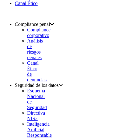
Canal Ético
Compliance penal
Compliance
corporativo
Análisis
de
riesgos
penales
Canal
Ético
de
denuncias
Seguridad de los datos
Esquema
Nacional
de
Seguridad
Directiva
NIS2
Inteligencia
Artificial
Responsable