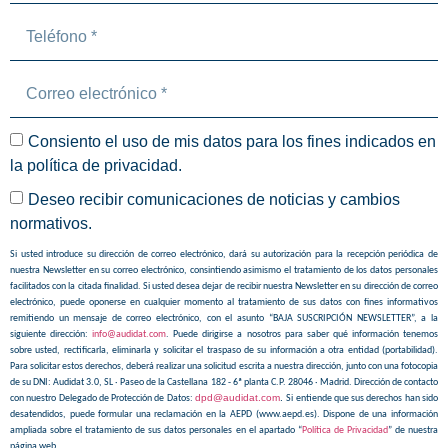
Consiento el uso de mis datos para los fines indicados en
la
política de privacidad
.
Deseo recibir comunicaciones de noticias y cambios
normativos.
Si usted introduce su dirección de correo electrónico, dará su autorización para la recepción periódica de
nuestra Newsletter en su correo electrónico, consintiendo asimismo el tratamiento de los datos personales
facilitados con la citada finalidad. Si usted desea dejar de recibir nuestra Newsletter en su dirección de correo
electrónico, puede oponerse en cualquier momento al tratamiento de sus datos con fines informativos
remitiendo un mensaje de correo electrónico, con el asunto “BAJA SUSCRIPCIÓN NEWSLETTER”, a la
siguiente dirección:
info@audidat.com
. Puede dirigirse a nosotros para saber qué información tenemos
sobre usted, rectificarla, eliminarla y solicitar el traspaso de su información a otra entidad (portabilidad).
Para solicitar estos derechos, deberá realizar una solicitud escrita a nuestra dirección, junto con una fotocopia
de su DNI: Audidat 3.0, SL · Paseo de la Castellana 182 - 6ª planta C.P. 28046 · Madrid. Dirección de contacto
dpd@audidat.com
.
con nuestro Delegado de Protección de Datos:
Si entiende que sus derechos han sido
desatendidos, puede formular una reclamación en la AEPD (www.aepd.es). Dispone de una información
ampliada sobre el tratamiento de sus datos personales en el apartado “
Política de Privacidad
” de nuestra
página web.