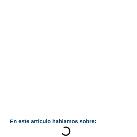
Gmail lanza nueva
función anti phishing
para acabar con
estafas por correo
electrónico
En este artículo hablamos sobre: