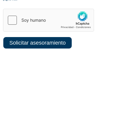
Solicitar asesoramiento
Sedes centrales y delegaciones
MADRID SEDE CORPORATIVA
ALBACETE SEDE TÉCNICA
MADRID TERRITORIAL
MADRID
MADRID CENTRO