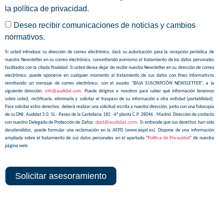
la
política de privacidad
.
Deseo recibir comunicaciones de noticias y cambios
normativos.
Si usted introduce su dirección de correo electrónico, dará su autorización para la recepción periódica de
nuestra Newsletter en su correo electrónico, consintiendo asimismo el tratamiento de los datos personales
facilitados con la citada finalidad. Si usted desea dejar de recibir nuestra Newsletter en su dirección de correo
electrónico, puede oponerse en cualquier momento al tratamiento de sus datos con fines informativos
remitiendo un mensaje de correo electrónico, con el asunto “BAJA SUSCRIPCIÓN NEWSLETTER”, a la
siguiente dirección:
info@audidat.com
. Puede dirigirse a nosotros para saber qué información tenemos
sobre usted, rectificarla, eliminarla y solicitar el traspaso de su información a otra entidad (portabilidad).
Para solicitar estos derechos, deberá realizar una solicitud escrita a nuestra dirección, junto con una fotocopia
de su DNI: Audidat 3.0, SL · Paseo de la Castellana 182 - 6ª planta C.P. 28046 · Madrid. Dirección de contacto
dpd@audidat.com
.
con nuestro Delegado de Protección de Datos:
Si entiende que sus derechos han sido
desatendidos, puede formular una reclamación en la AEPD (www.aepd.es). Dispone de una información
ampliada sobre el tratamiento de sus datos personales en el apartado “
Política de Privacidad
” de nuestra
página web.
Solicitar asesoramiento