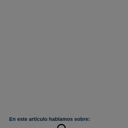
Protocolo contra el
acoso laboral y de
género: obligaciones
legales y cómo
cumplir
En este artículo hablamos sobre: