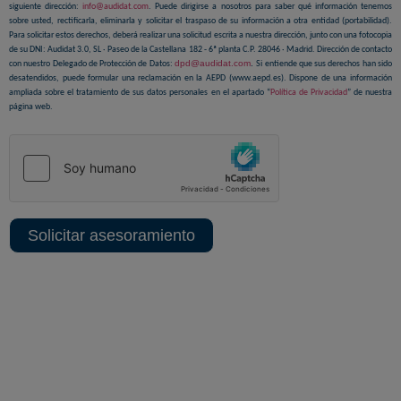
siguiente dirección:
info@audidat.com
. Puede dirigirse a nosotros para saber qué información tenemos
sobre usted, rectificarla, eliminarla y solicitar el traspaso de su información a otra entidad (portabilidad).
Para solicitar estos derechos, deberá realizar una solicitud escrita a nuestra dirección, junto con una fotocopia
de su DNI: Audidat 3.0, SL · Paseo de la Castellana 182 - 6ª planta C.P. 28046 · Madrid. Dirección de contacto
dpd@audidat.com
.
con nuestro Delegado de Protección de Datos:
Si entiende que sus derechos han sido
desatendidos, puede formular una reclamación en la AEPD (www.aepd.es). Dispone de una información
ampliada sobre el tratamiento de sus datos personales en el apartado “
Política de Privacidad
” de nuestra
página web.
Solicitar asesoramiento
Sedes centrales y delegaciones