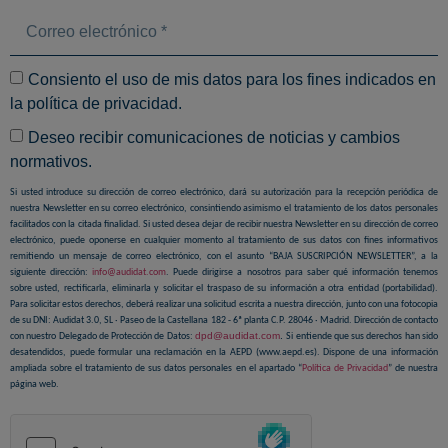
Consiento el uso de mis datos para los fines indicados en
la
política de privacidad
.
Deseo recibir comunicaciones de noticias y cambios
normativos.
Si usted introduce su dirección de correo electrónico, dará su autorización para la recepción periódica de
nuestra Newsletter en su correo electrónico, consintiendo asimismo el tratamiento de los datos personales
facilitados con la citada finalidad. Si usted desea dejar de recibir nuestra Newsletter en su dirección de correo
electrónico, puede oponerse en cualquier momento al tratamiento de sus datos con fines informativos
remitiendo un mensaje de correo electrónico, con el asunto “BAJA SUSCRIPCIÓN NEWSLETTER”, a la
siguiente dirección:
info@audidat.com
. Puede dirigirse a nosotros para saber qué información tenemos
sobre usted, rectificarla, eliminarla y solicitar el traspaso de su información a otra entidad (portabilidad).
Para solicitar estos derechos, deberá realizar una solicitud escrita a nuestra dirección, junto con una fotocopia
de su DNI: Audidat 3.0, SL · Paseo de la Castellana 182 - 6ª planta C.P. 28046 · Madrid. Dirección de contacto
dpd@audidat.com
.
con nuestro Delegado de Protección de Datos:
Si entiende que sus derechos han sido
desatendidos, puede formular una reclamación en la AEPD (www.aepd.es). Dispone de una información
ampliada sobre el tratamiento de sus datos personales en el apartado “
Política de Privacidad
” de nuestra
página web.