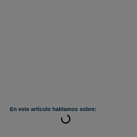
Beneficios de
implementar planes
de igualdad en tu
empresa
En este artículo hablamos sobre: