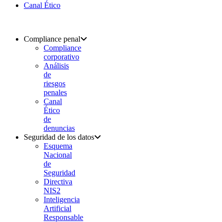
Canal Ético
Compliance penal
Compliance
corporativo
Análisis
de
riesgos
penales
Canal
Ético
de
denuncias
Seguridad de los datos
Esquema
Nacional
de
Seguridad
Directiva
NIS2
Inteligencia
Artificial
Responsable